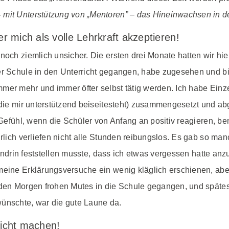
 mit Unterstützung von „Mentoren” – das Hineinwachsen in d
r mich als volle Lehrkraft akzeptieren!
noch ziemlich unsicher. Die ersten drei Monate hatten wir hie
ner Schule in den Unterricht gegangen, habe zugesehen und 
mer mehr und immer öfter selbst tätig werden. Ich habe Einze
, die mir unterstützend beiseitesteht) zusammengesetzt und ab
es Gefühl, wenn die Schüler von Anfang an positiv reagieren,
ürlich verliefen nicht alle Stunden reibungslos. Es gab so man
ttendrin feststellen musste, dass ich etwas vergessen hatte an
 meine Erklärungsversuche ein wenig kläglich erschienen, ab
jeden Morgen frohen Mutes in die Schule gegangen, und spät
wünschte, war die gute Laune da.
richt machen!