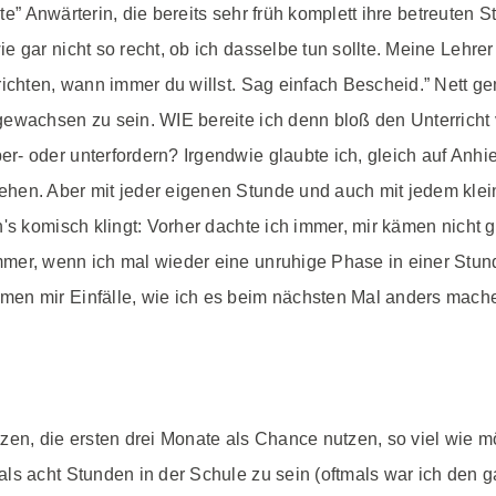
lte” Anwärterin, die bereits sehr früh komplett ihre betreuten 
 gar nicht so recht, ob ich dasselbe tun sollte. Meine Lehrer
richten, wann immer du willst. Sag einfach Bescheid.” Nett ge
ewachsen zu sein. WIE bereite ich denn bloß den Unterricht 
- oder unterfordern? Irgendwie glaubte ich, gleich auf Anhi
en. Aber mit jeder eigenen Stunde und auch mit jedem kleine
's komisch klingt: Vorher dachte ich immer, mir kämen nicht 
mer, wenn ich mal wieder eine unruhige Phase in einer Stund
n mir Einfälle, wie ich es beim nächsten Mal anders machen 
zen, die ersten drei Monate als Chance nutzen, so viel wie 
ls acht Stunden in der Schule zu sein (oftmals war ich den g