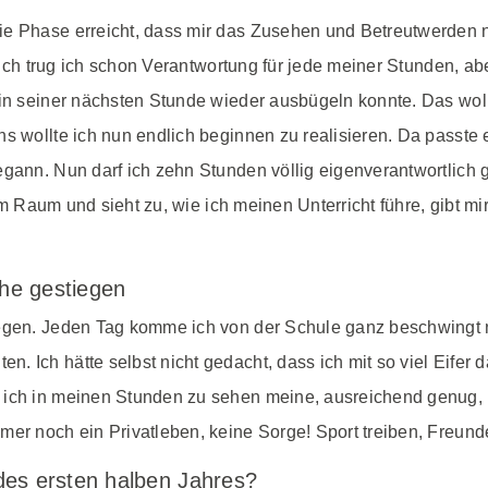
e Phase erreicht, dass mir das Zusehen und Betreutwerden nic
rlich trug ich schon Verantwortung für jede meiner Stunden, a
 in seiner nächsten Stunde wieder ausbügeln konnte. Das wol
ns wollte ich nun endlich beginnen zu realisieren. Da passte
begann. Nun darf ich zehn Stunden völlig eigenverantwortlic
n im Raum und sieht zu, wie ich meinen Unterricht führe, gibt 
che gestiegen
egen. Jeden Tag komme ich von der Schule ganz beschwingt na
 Ich hätte selbst nicht gedacht, dass ich mit so viel Eifer d
 ich in meinen Stunden zu sehen meine, ausreichend genug, m
er noch ein Privatleben, keine Sorge! Sport treiben, Freunde
des ersten halben Jahres?