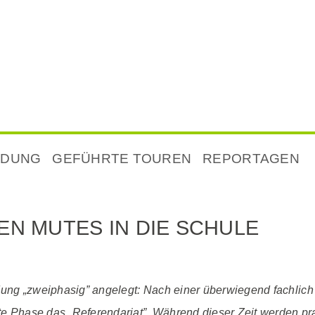
NDUNG
GEFÜHRTE TOUREN
REPORTAGEN
N MUTES IN DIE SCHULE
ldung „zweiphasig” angelegt: Nach einer überwiegend fachlic
eite Phase das „Referendariat”. Während dieser Zeit werden 