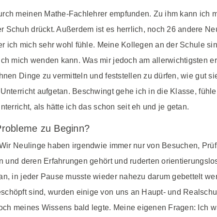
urch meinen Mathe-Fachlehrer empfunden. Zu ihm kann ich m
r Schuh drückt. Außerdem ist es herrlich, noch 26 andere Ne
der ich mich sehr wohl fühle. Meine Kollegen an der Schule si
ich mich wenden kann. Was mir jedoch am allerwichtigsten ersc
hnen Dinge zu vermitteln und feststellen zu dürfen, wie gut si
Unterricht aufgetan. Beschwingt gehe ich in die Klasse, fühl
terricht, als hätte ich das schon seit eh und je getan.
Probleme zu Beginn?
: Wir Neulinge haben irgendwie immer nur von Besuchen, Prüf
ren und deren Erfahrungen gehört und ruderten orientierungsl
an, in jeder Pause musste wieder nahezu darum gebettelt wer
schöpft sind, wurden einige von uns an Haupt- und Realschu
doch meines Wissens bald legte. Meine eigenen Fragen: Ich wa